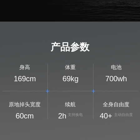
产品参数
身高
体重
电池
169
cm
69
kg
700
wh
原地掉头宽度
续航
全身自由度
60
cm
2
h
40+
支持换电
主动自由度