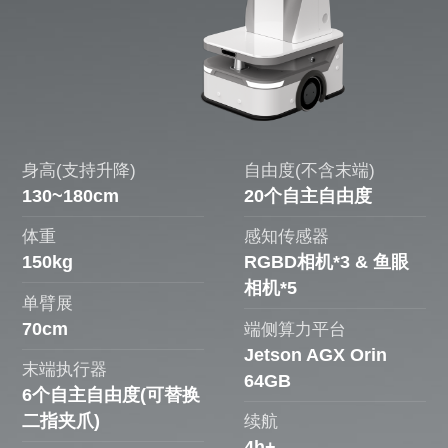
身高(支持升降)
自由度(不含末端)
130~180cm
20个自主自由度
体重
感知传感器
150kg
RGBD相机*3 & 鱼眼
相机*5
单臂展
70cm
端侧算力平台
Jetson AGX Orin
末端执行器
64GB
6个自主自由度(可替换
二指夹爪)
续航
4h+