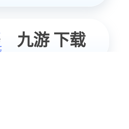
04
/
07